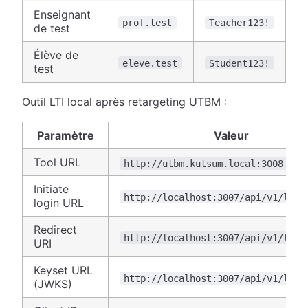
Enseignant
prof.test
Teacher123!
de test
Élève de
eleve.test
Student123!
test
Outil LTI local après retargeting UTBM :
Paramètre
Valeur
Tool URL
http://utbm.kutsum.local:3008
Initiate
http://localhost:3007/api/v1/lti/
login URL
Redirect
http://localhost:3007/api/v1/lti/
URI
Keyset URL
http://localhost:3007/api/v1/lti/
(JWKS)