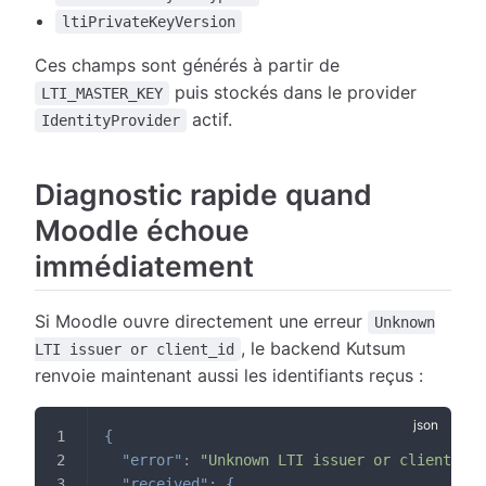
ltiPrivateKeyVersion
Ces champs sont générés à partir de
puis stockés dans le provider
LTI_MASTER_KEY
actif.
IdentityProvider
Diagnostic rapide quand
Moodle échoue
immédiatement
Si Moodle ouvre directement une erreur
Unknown
, le backend Kutsum
LTI issuer or client_id
renvoie maintenant aussi les identifiants reçus :
{
"error"
:
"Unknown LTI issuer or client_id"
"received"
:
{