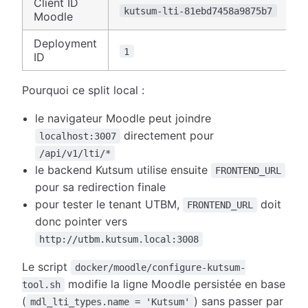
Client ID
kutsum-lti-81ebd7458a9875b7
Moodle
Deployment
1
ID
Pourquoi ce split local :
le navigateur Moodle peut joindre
directement pour
localhost:3007
/api/v1/lti/*
le backend Kutsum utilise ensuite
FRONTEND_URL
pour sa redirection finale
pour tester le tenant UTBM,
doit
FRONTEND_URL
donc pointer vers
http://utbm.kutsum.local:3008
Le script
docker/moodle/configure-kutsum-
modifie la ligne Moodle persistée en base
tool.sh
(
) sans passer par
mdl_lti_types.name = 'Kutsum'