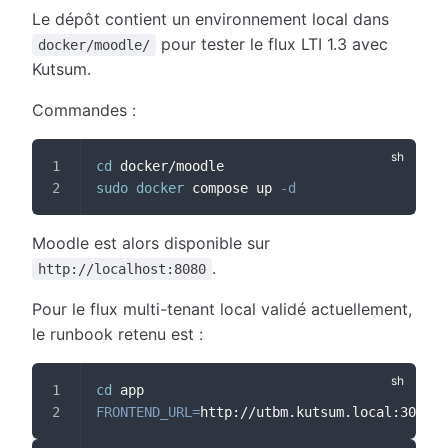
Le dépôt contient un environnement local dans
pour tester le flux LTI 1.3 avec
docker/moodle/
Kutsum.
Commandes :
cd
 docker/moodle
sudo
docker
 compose up 
-d
Moodle est alors disponible sur
.
http://localhost:8080
Pour le flux multi-tenant local validé actuellement,
le runbook retenu est :
cd
 app
FRONTEND_URL
=
http://utbm.kutsum.local:3008 
n