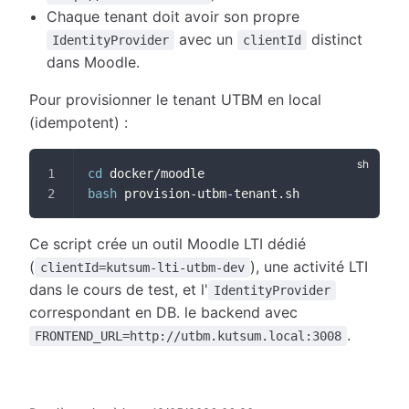
Chaque tenant doit avoir son propre
avec un
distinct
IdentityProvider
clientId
dans Moodle.
Pour provisionner le tenant UTBM en local
(idempotent) :
cd
 docker/moodle
bash
 provision-utbm-tenant.sh
Ce script crée un outil Moodle LTI dédié
(
), une activité LTI
clientId=kutsum-lti-utbm-dev
dans le cours de test, et l'
IdentityProvider
correspondant en DB. le backend avec
.
FRONTEND_URL=http://utbm.kutsum.local:3008