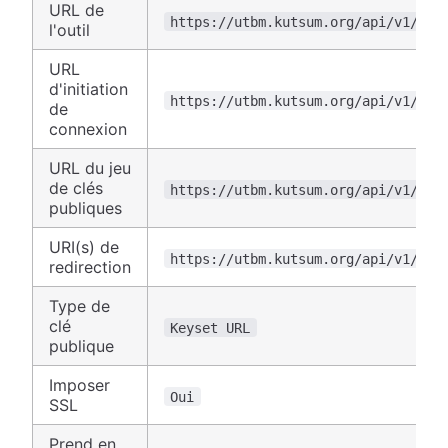
URL de
https://utbm.kutsum.org/api/v1/lti
l'outil
URL
d'initiation
https://utbm.kutsum.org/api/v1/lti
de
connexion
URL du jeu
de clés
https://utbm.kutsum.org/api/v1/lti
publiques
URI(s) de
https://utbm.kutsum.org/api/v1/lti
redirection
Type de
clé
Keyset URL
publique
Imposer
Oui
SSL
Prend en