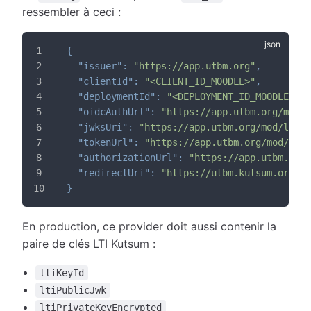
ressembler à ceci :
{
"issuer"
:
"https://app.utbm.org"
,
"clientId"
:
"<CLIENT_ID_MOODLE>"
,
"deploymentId"
:
"<DEPLOYMENT_ID_MOODLE>"
,
"oidcAuthUrl"
:
"https://app.utbm.org/mod/l
"jwksUri"
:
"https://app.utbm.org/mod/lti/c
"tokenUrl"
:
"https://app.utbm.org/mod/lti/
"authorizationUrl"
:
"https://app.utbm.org/
"redirectUri"
:
"https://utbm.kutsum.org/ap
}
En production, ce provider doit aussi contenir la
paire de clés LTI Kutsum :
ltiKeyId
ltiPublicJwk
ltiPrivateKeyEncrypted