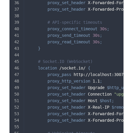
proxy_set_header
 X-Forwarded-For 
$pr
proxy_set_header
 X-Forwarded-Proto 
$
# API-specific timeouts
proxy_connect_timeout
30s
;
proxy_send_timeout
30s
;
proxy_read_timeout
30s
;
}
# Socket.IO (WebSocket)
location
 /socket.io/
{
proxy_pass
 http://localhost:3007
;
proxy_http_version
 1.1
;
proxy_set_header
 Upgrade 
$http_upgra
proxy_set_header
 Connection 
"upgrade
proxy_set_header
 Host 
$host
;
proxy_set_header
 X-Real-IP 
$remote_a
proxy_set_header
 X-Forwarded-For 
$pr
proxy_set_header
 X-Forwarded-Proto 
$