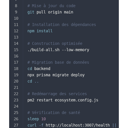
# Mise à jour du code
git
 pull origin main
# Installation des dépendances
npm
install
# Construction optimisée
./build-all.sh --low-memory
# Migration base de données
cd
 backend
npx prisma migrate deploy
cd
..
# Redémarrage des services
pm2 restart ecosystem.config.js
# Vérification de santé
sleep
10
curl
-f
 http://localhost:3007/health 
||
exit