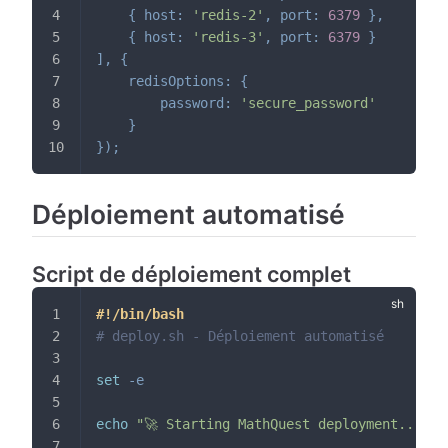
{
host
:
'redis-2'
,
port
:
6379
}
,
{
host
:
'redis-3'
,
port
:
6379
}
]
,
{
redisOptions
:
{
password
:
'secure_password'
}
}
)
;
Déploiement automatisé
Script de déploiement complet
#!/bin/bash
# deploy.sh - Déploiement automatisé
set
-e
echo
"🚀 Starting MathQuest deployment..."