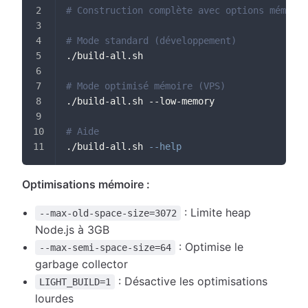
# Construction complète avec options mémoire
# Mode standard (développement)
./build-all.sh
# Mode optimisé mémoire (VPS)
./build-all.sh --low-memory
# Aide
./build-all.sh 
--help
Optimisations mémoire :
: Limite heap
--max-old-space-size=3072
Node.js à 3GB
: Optimise le
--max-semi-space-size=64
garbage collector
: Désactive les optimisations
LIGHT_BUILD=1
lourdes