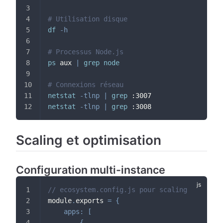
# Utilisation disque
df
-h
# Processus Node.js
ps
 aux 
|
grep
node
# Connexions réseau
netstat
-tlnp
|
grep
 :3007
netstat
-tlnp
|
grep
 :3008
Scaling et optimisation
Configuration multi-instance
// ecosystem.config.js pour scaling
module
.
exports 
=
{
apps
:
[
{