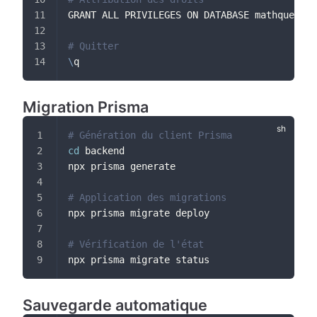
GRANT ALL PRIVILEGES ON DATABASE mathquest T
# Quitter
\
q
Migration Prisma
# Génération du client Prisma
cd
 backend
npx prisma generate
# Application des migrations
npx prisma migrate deploy
# Vérification de l'état
npx prisma migrate status
Sauvegarde automatique