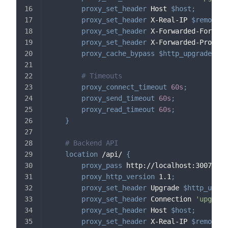
proxy_set_header
 Host 
$host
;
proxy_set_header
 X-Real-IP 
$remote_a
proxy_set_header
 X-Forwarded-For 
$pr
proxy_set_header
 X-Forwarded-Proto 
$
proxy_cache_bypass
$http_upgrade
;
# Timeouts
proxy_connect_timeout
60s
;
proxy_send_timeout
60s
;
proxy_read_timeout
60s
;
}
# Backend API
location
 /api/
{
proxy_pass
 http://localhost:3007
;
proxy_http_version
 1.1
;
proxy_set_header
 Upgrade 
$http_upgra
proxy_set_header
 Connection 
'upgrade
proxy_set_header
 Host 
$host
;
proxy_set_header
 X-Real-IP 
$remote_a