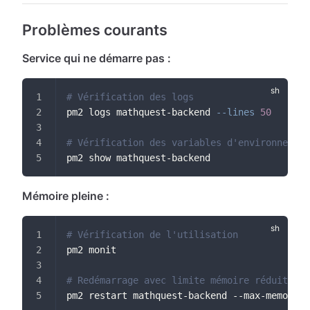
Problèmes courants
Service qui ne démarre pas :
# Vérification des logs
pm2 logs mathquest-backend 
--lines
50
# Vérification des variables d'environnement
pm2 show mathquest-backend
Mémoire pleine :
# Vérification de l'utilisation
pm2 monit
# Redémarrage avec limite mémoire réduite
pm2 restart mathquest-backend --max-memory-r