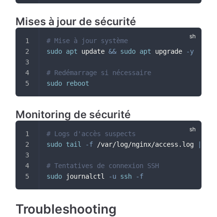
Mises à jour de sécurité
# Mise à jour système
sudo
apt
 update 
&&
sudo
apt
 upgrade 
-y
# Redémarrage si nécessaire
sudo
reboot
Monitoring de sécurité
# Logs d'accès suspects
sudo
tail
-f
 /var/log/nginx/access.log 
|
gre
# Tentatives de connexion SSH
sudo
 journalctl 
-u
ssh
-f
Troubleshooting