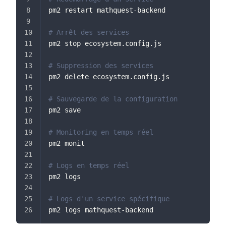
pm2 restart mathquest-backend
# Arrêt des services
pm2 stop ecosystem.config.js
# Suppression des services
pm2 delete ecosystem.config.js
# Sauvegarde de la configuration
pm2 save
# Monitoring en temps réel
pm2 monit
# Logs en temps réel
pm2 logs
# Logs d'un service spécifique
pm2 logs mathquest-backend