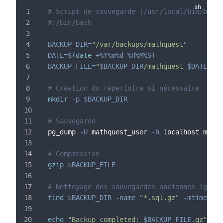
# Script de sauvegarde (/usr/local/bin/backu
#!/bin/bash
BACKUP_DIR
=
"/var/backups/mathquest"
DATE
=
$(
date
 +%Y%m%d_%H%M%S
)
BACKUP_FILE
=
"
$BACKUP_DIR
/mathquest_
$DATE
.sql
# Création du répertoire si nécessaire
mkdir
-p
$BACKUP_DIR
# Sauvegarde
pg_dump 
-U
 mathquest_user 
-h
 localhost mathq
# Compression
gzip
$BACKUP_FILE
# Nettoyage des sauvegardes anciennes (garde
find
$BACKUP_DIR
-name
"*.sql.gz"
-mtime
 +7 
echo
"Backup completed: 
$BACKUP_FILE
.gz"