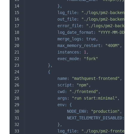
}
,
log_file
:
"./logs/pm2-backend.lo
out_file
:
"./logs/pm2-backend-ou
error_file
:
"./logs/pm2-backend-
log_date_format
:
"YYYY-MM-DD HH:
merge_logs
:
true
,
max_memory_restart
:
"400M"
,
instances
:
1
,
exec_mode
:
"fork"
}
,
{
name
:
"mathquest-frontend"
,
script
:
"npm"
,
cwd
:
"./frontend"
,
args
:
"run start:minimal"
,
env
:
{
NODE_ENV
:
"production"
,
NEXT_TELEMETRY_DISABLED
:
"1"
}
,
log_file
:
"./logs/pm2-frontend.l