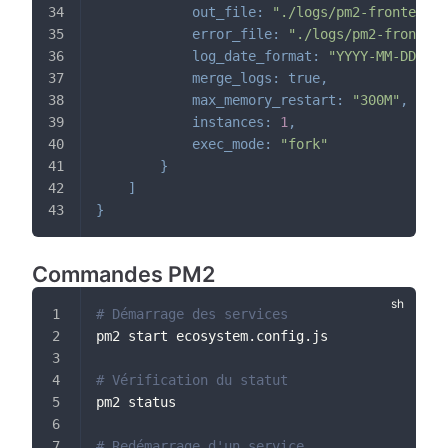
out_file
:
"./logs/pm2-frontend-o
error_file
:
"./logs/pm2-frontend
log_date_format
:
"YYYY-MM-DD HH:
merge_logs
:
true
,
max_memory_restart
:
"300M"
,
instances
:
1
,
exec_mode
:
"fork"
}
]
}
Commandes PM2
# Démarrage des services
pm2 start ecosystem.config.js
# Vérification du statut
pm2 status
# Redémarrage d'un service