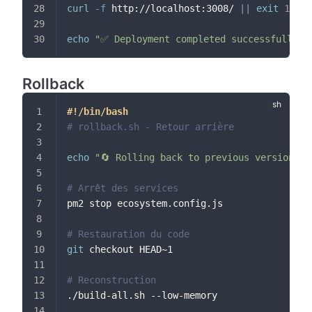
curl
-f
 http://localhost:3008/ 
||
exit
1
echo
"✅ Deployment completed successfully!"
Rollback
#!/bin/bash
# rollback.sh - Retour arrière
echo
"🔄 Rolling back to previous version...
# Arrêt des services
pm2 stop ecosystem.config.js
# Restauration du code
git
 checkout HEAD~1
# Reconstruction
./build-all.sh --low-memory