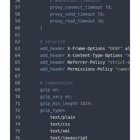
# WebSocket timeouts
proxy_connect_timeout
7d
;
proxy_send_timeout
7d
;
proxy_read_timeout
7d
;
}
# Sécurité
add_header
 X-Frame-Options 
"DENY"
 always
add_header
 X-Content-Type-Options 
"nosni
add_header
 Referrer-Policy 
"strict-origi
add_header
 Permissions-Policy 
"camera=()
# Compression
gzip
on
;
gzip_vary
on
;
gzip_min_length
1024
;
gzip_types
        text/plain
        text/css
        text/xml
        text/javascript