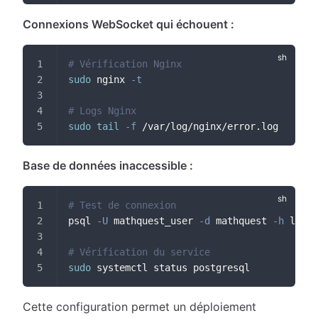
Connexions WebSocket qui échouent :
# Vérification Nginx
sudo
 nginx 
-t
# Logs Nginx
sudo
tail
-f
 /var/log/nginx/error.log
Base de données inaccessible :
# Test de connexion
psql 
-U
 mathquest_user 
-d
 mathquest 
-h
 local
# Vérification du service
sudo
 systemctl status postgresql
Cette configuration permet un déploiement