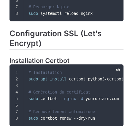
# Recharger Nginx
sudo
 systemctl reload nginx
Configuration SSL (Let's
Encrypt)
Installation Certbot
# Installation
sudo
apt
install
 certbot python3-certbot-ngi
# Génération du certificat
sudo
 certbot 
--nginx
-d
 yourdomain.com
# Renouvellement automatique
sudo
 certbot renew --dry-run