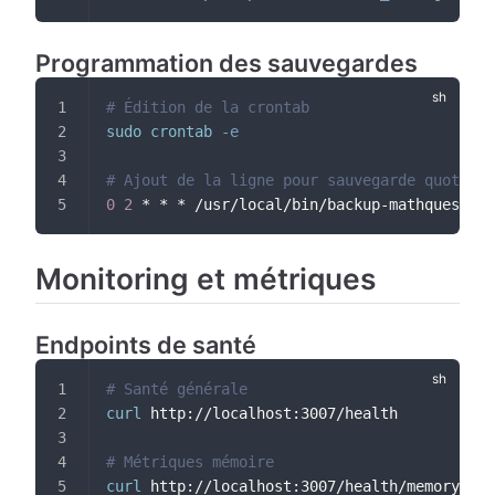
Programmation des sauvegardes
# Édition de la crontab
sudo
crontab
-e
# Ajout de la ligne pour sauvegarde quotidie
0
2
 * * * /usr/local/bin/backup-mathquest.sh
Monitoring et métriques
Endpoints de santé
# Santé générale
curl
 http://localhost:3007/health
# Métriques mémoire
curl
 http://localhost:3007/health/memory