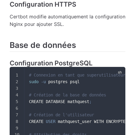
Configuration HTTPS
Certbot modifie automatiquement la configuration
Nginx pour ajouter SSL.
Base de données
Configuration PostgreSQL
# Connexion en tant que superutilisateur
sudo
-u
 postgres psql
# Création de la base de données
CREATE DATABASE mathquest
;
# Création de l'utilisateur
CREATE 
USER
 mathquest_user WITH ENCRYPTED PA
# Attribution des droits