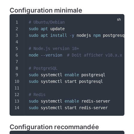
Configuration minimale
# Ubuntu/Debian
sudo
apt
 update
sudo
apt
install
-y
 nodejs 
npm
 postgresql re
# Node.js version 18+
node
--version
# Doit afficher v18.x.x ou s
# PostgreSQL
sudo
 systemctl 
enable
 postgresql
sudo
 systemctl start postgresql
# Redis
sudo
 systemctl 
enable
 redis-server
sudo
 systemctl start redis-server
Configuration recommandée