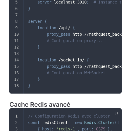
server
 localhost:3010
;
# Instance terti
}
server
{
location
 /api/
{
proxy_pass
 http://mathquest_backend
;
# Configuration proxy...
}
location
 /socket.io/
{
proxy_pass
 http://mathquest_backend
;
# Configuration WebSocket...
}
}
Cache Redis avancé
// Configuration Redis avec cluster
const
 redisClient 
=
new
Redis
.
Cluster
(
[
{
host
:
'redis-1'
,
port
:
6379
}
,