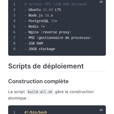
# Serveur VPS (2GB RAM minimum)
- Ubuntu 
22.04
 LTS
- Node.js 
18
.x
- PostgreSQL 
15
+
- Redis 
7
+
- Nginx 
(
reverse proxy
)
- PM2 
(
gestionnaire de processus
)
- 2GB RAM
- 20GB stockage
Scripts de déploiement
Construction complète
Le script
gère la construction
build-all.sh
atomique :
#!/bin/bash