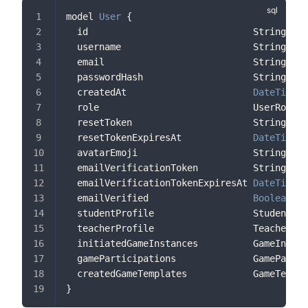
model 
User
 {
  id                              String    
  username                        String
  email                           String?   
  passwordHash                    String?
  createdAt                       
DateTime
  role                            UserRole
  resetToken                      String?   
  resetTokenExpiresAt             
DateTime
? 
  avatarEmoji                     String?
  emailVerificationToken          String?   
  emailVerificationTokenExpiresAt 
DateTime
? 
  emailVerified                   
Boolean
?  
  studentProfile                  StudentPro
  teacherProfile                  TeacherPro
  initiatedGameInstances          GameInstan
  gameParticipations              GamePartic
  createdGameTemplates            GameTempla
}