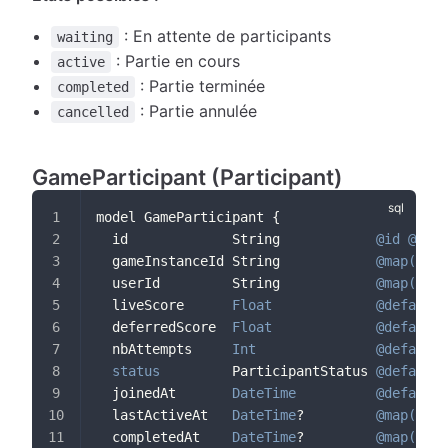
: En attente de participants
waiting
: Partie en cours
active
: Partie terminée
completed
: Partie annulée
cancelled
GameParticipant (Participant)
model GameParticipant {
  id             String            
@id
@defa
  gameInstanceId String            
@map
(
"gam
  userId         String            
@map
(
"use
  liveScore      
Float
@default
(
  deferredScore  
Float
@default
(
  nbAttempts     
Int
@default
(
status
         ParticipantStatus 
@default
(
  joinedAt       
DateTime
@default
(
  lastActiveAt   
DateTime
?         
@map
(
"las
  completedAt    
DateTime
?         
@map
(
"com