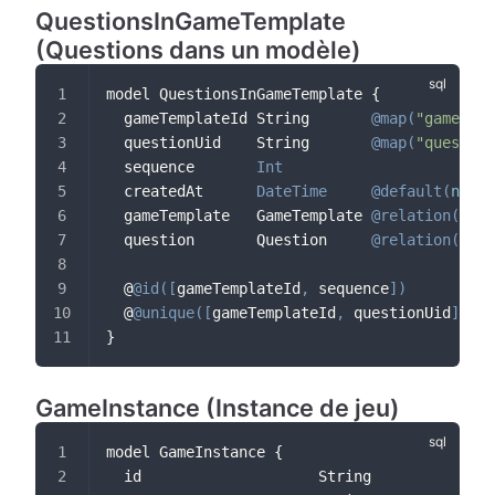
QuestionsInGameTemplate
(Questions dans un modèle)
model QuestionsInGameTemplate {
  gameTemplateId String       
@map
(
"game_tem
  questionUid    String       
@map
(
"question
  sequence       
Int
  createdAt      
DateTime
@default
(
now
(
)
  gameTemplate   GameTemplate 
@relation
(
fiel
  question       Question     
@relation
(
fiel
  @
@id
(
[
gameTemplateId
,
 sequence
]
)
  @
@unique
(
[
gameTemplateId
,
 questionUid
]
)
}
GameInstance (Instance de jeu)
model GameInstance {
  id                    String            
@i