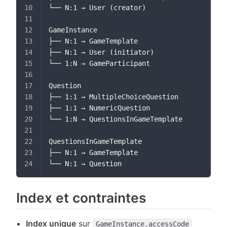
└── N:1 → User (creator)
GameInstance
├── N:1 → GameTemplate
├── N:1 → User (initiator)
└── 1:N → GameParticipant
Question
├── 1:1 → MultipleChoiceQuestion
├── 1:1 → NumericQuestion
└── 1:N → QuestionsInGameTemplate
QuestionsInGameTemplate
├── N:1 → GameTemplate
└── N:1 → Question
Index et contraintes
Index unique
sur
GameInstance.accessCode