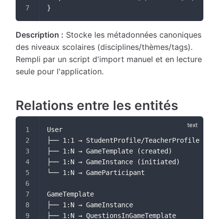
}
Description :
Stocke les métadonnées canoniques
des niveaux scolaires (disciplines/thèmes/tags).
Rempli par un script d'import manuel et en lecture
seule pour l'application.
Relations entre les entités
User
├── 1:1 → StudentProfile/TeacherProfile
├── 1:N → GameTemplate (created)
├── 1:N → GameInstance (initiated)
└── 1:N → GameParticipant
GameTemplate
├── 1:N → GameInstance
├── 1:N → QuestionsInGameTemplate