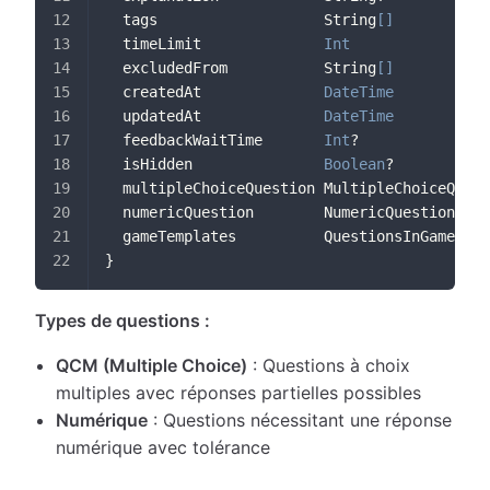
  tags                   String
[
]
  timeLimit              
Int
  excludedFrom           String
[
]
  createdAt              
DateTime
  updatedAt              
DateTime
  feedbackWaitTime       
Int
?
  isHidden               
Boolean
?           
  multipleChoiceQuestion MultipleChoiceQuest
  numericQuestion        NumericQuestion?
  gameTemplates          QuestionsInGameTemp
}
Types de questions :
QCM (Multiple Choice)
: Questions à choix
multiples avec réponses partielles possibles
Numérique
: Questions nécessitant une réponse
numérique avec tolérance