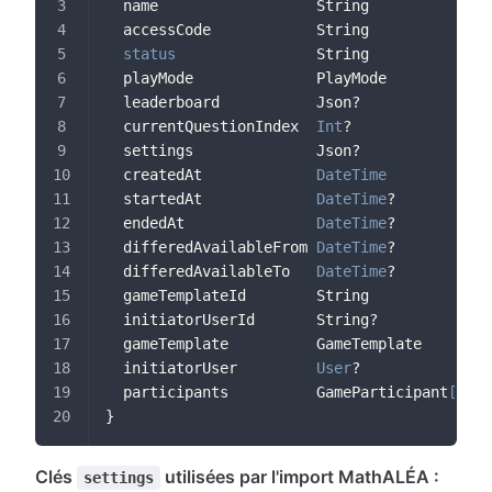
  name                  String
  accessCode            String            
@u
status
                String
  playMode              PlayMode          
@m
  leaderboard           Json?
  currentQuestionIndex  
Int
?              
@m
  settings              Json?
  createdAt             
DateTime
@d
  startedAt             
DateTime
?         
@m
  endedAt               
DateTime
?         
@m
  differedAvailableFrom 
DateTime
?         
@m
  differedAvailableTo   
DateTime
?         
@m
  gameTemplateId        String            
@m
  initiatorUserId       String?           
@m
  gameTemplate          GameTemplate      
@r
  initiatorUser         
User
?             
@r
  participants          GameParticipant
[
]
}
Clés
utilisées par l'import MathALÉA :
settings