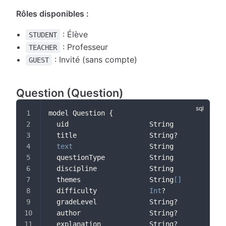
Rôles disponibles :
: Élève
STUDENT
: Professeur
TEACHER
: Invité (sans compte)
GUEST
Question (Question)
model Question {
  uid                    String             
  title                  String?
text
                   String             
  questionType           String             
  discipline             String
  themes                 String
[
]
  difficulty             
Int
?
  gradeLevel             String?            
  author                 String?
  explanation            String?