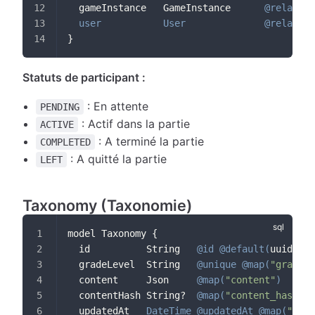
  gameInstance   GameInstance      
@relation
user
User
@relation
}
Statuts de participant :
: En attente
PENDING
: Actif dans la partie
ACTIVE
: A terminé la partie
COMPLETED
: A quitté la partie
LEFT
Taxonomy (Taxonomie)
model Taxonomy {
  id          String   
@id
@default
(
uuid
(
)
)
  gradeLevel  String   
@unique
@map
(
"grade_l
  content     Json     
@map
(
"content"
)
  contentHash String?  
@map
(
"content_hash"
)
  updatedAt   
DateTime
@updatedAt
@map
(
"upda